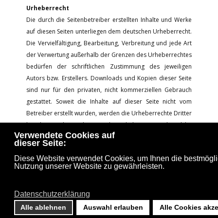
Urheberrecht
Die durch die Seitenbetreiber erstellten Inhalte und Werke
auf diesen Seiten unterliegen dem deutschen Urheberrecht.
Die Vervielfältigung, Bearbeitung, Verbreitung und jede Art
der Verwertung außerhalb der Grenzen des Urheberrechtes
bedürfen der schriftlichen Zustimmung des jeweiligen
Autors bzw. Erstellers. Downloads und Kopien dieser Seite
sind nur für den privaten, nicht kommerziellen Gebrauch
gestattet. Soweit die Inhalte auf dieser Seite nicht vom
Betreiber erstellt wurden, werden die Urheberrechte Dritter
beachtet. Insbesondere werden Inhalte Dritter als solche
Verwendete Cookies auf
gekennzeichnet. Sollten Sie trotzdem auf eine
dieser Seite:
Urheberrechtsverletzung aufmerksam werden, bitten wir
Diese Website verwendet Cookies, um Ihnen die bestmögl
um einen entsprechenden Hinweis. Bei Bekanntwerden von
Nutzung unserer Website zu gewährleisten.
Rechtsverletzungen werden wir derartige Inhalte umgehend
entfernen.
Datenschutzerklärung
Alle ablehnen
Auswahl erlauben
Alle Cookies akze