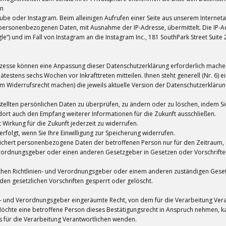
en
uTube oder Instagram. Beim alleinigen Aufrufen einer Seite aus unserem Intern
rsonenbezogenen Daten, mit Ausnahme der IP-Adresse, übermittelt. Die IP-Adr
) und im Fall von Instagram an die Instagram Inc., 181 SouthPark Street Suite 2
esse können eine Anpassung dieser Datenschutzerklärung erforderlich mache
estens sechs Wochen vor Inkrafttreten mitteilen. Ihnen steht generell (Nr. 6) ein 
m Widerrufsrecht machen) die jeweils aktuelle Version der Datenschutzerklärung 
estellten persönlichen Daten zu überprüfen, zu ändern oder zu löschen, indem Si
 dort auch den Empfang weiterer Informationen für die Zukunft ausschließen.
t Wirkung für die Zukunft jederzeit zu widerrufen.
olgt, wenn Sie Ihre Einwilligung zur Speicherung widerrufen.
eichert personenbezogene Daten der betroffenen Person nur für den Zeitraum, 
erordnungsgeber oder einen anderen Gesetzgeber in Gesetzen oder Vorschriften
schen Richtlinien- und Verordnungsgeber oder einem anderen zuständigen Gese
 gesetzlichen Vorschriften gesperrt oder gelöscht.
n- und Verordnungsgeber eingeräumte Recht, von dem für die Verarbeitung Veran
hte eine betroffene Person dieses Bestätigungsrecht in Anspruch nehmen, kann
 für die Verarbeitung Verantwortlichen wenden.