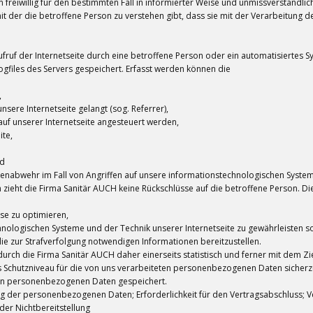
rson freiwillig für den bestimmten Fall in informierter Weise und unmissverstän
it der die betroffene Person zu verstehen gibt, dass sie mit der Verarbeitung
ufruf der Internetseite durch eine betroffene Person oder ein automatisiertes
gfiles des Servers gespeichert. Erfasst werden können die
,
nsere Internetseite gelangt (sog. Referrer),
auf unserer Internetseite angesteuert werden,
ite,
nd
renabwehr im Fall von Angriffen auf unsere informationstechnologischen Syste
zieht die Firma Sanitär AUCH keine Rückschlüsse auf die betroffene Person. D
ese zu optimieren,
chnologischen Systeme und der Technik unserer Internetseite zu gewährleisten s
ie zur Strafverfolgung notwendigen Informationen bereitzustellen.
h die Firma Sanitär AUCH daher einerseits statistisch und ferner mit dem Zie
 Schutzniveau für die von uns verarbeiteten personenbezogenen Daten sicherz
nen personenbezogenen Daten gespeichert.
lung der personenbezogenen Daten; Erforderlichkeit für den Vertragsabschluss; V
er Nichtbereitstellung