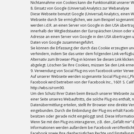
Nichtannahme von Cookies kann die Funktionalität unserer W
8. Einsatz von Google (Universal) Analytics zur Webanalyse
Diese Webseite benutzt Google (Universal) Analytics, einen 
Webseite durch Sie ermöglichen, wie zum Beispiel sogenannt
werden i.d.R. an einen Server von Google in den USA übertra
innerhalb der Mitgliedstaaten der Europäischen Union oder 
Adresse an einen Server von Google in den USA übertragen u
Daten von Google zusammengeführt.
Sie können die Erfassung der durch das Cookie erzeugten un
verhindern, indem Sie das unter dem folgenden Link verfügbar
Alternativ zum Browser-Plug-in können Sie diesen Link klicke
abgelegt. Löschen Sie Ihre Cookies, müssen Sie den Link erneu
9. Verwendung von Social Plug-ins von Facebook unter Verwe
Auf unserer Webseite werden sogenannte Social Plug-ins („P
Facebook wird betrieben von der Facebook Inc., 1601 S. Calif
http://wbs.is/rom90.
Um den Schutz Ihrer Daten beim Besuch unserer Webseite zu e
einer Seite unseres Webauftritts, die solche Plug-ins enthält
Datenübermittlung erteilen, stellt Ihr Browser eine direkte V
eingebunden. Durch die Einbindung der Plug-ins erhält Faceb
besitzen oder gerade nicht eingeloggt sind. Diese Informatio
Wenn Sie mit den Plug-ins interagieren, z.B. den „Gefällt mir
Informationen werden außerdem bei Facebook veröffentlicht
Facebook sowie Ihre diesbezüglichen Rechte und Einstellung