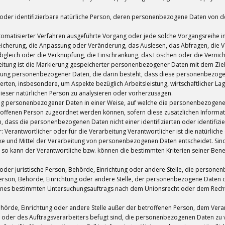
te oder identifizierbare natürliche Person, deren personenbezogene Daten von d
e automatisierter Verfahren ausgeführte Vorgang oder jede solche Vorgangsre
peicherung, die Anpassung oder Veränderung, das Auslesen, das Abfragen, die 
bgleich oder die Verknüpfung, die Einschränkung, das Löschen oder die Vernich
itung ist die Markierung gespeicherter personenbezogener Daten mit dem Ziel,
rarbeitung personenbezogener Daten, die darin besteht, dass diese personenbe
erten, insbesondere, um Aspekte bezüglich Arbeitsleistung, wirtschaftlicher Lag
dieser natürlichen Person zu analysieren oder vorherzusagen.
ung personenbezogener Daten in einer Weise, auf welche die personenbezogen
etroffenen Person zugeordnet werden können, sofern diese zusätzlichen Infor
 dass die personenbezogenen Daten nicht einer identifizierten oder identifiz
: Verantwortlicher oder für die Verarbeitung Verantwortlicher ist die natürlich
cke und Mittel der Verarbeitung von personenbezogenen Daten entscheidet. Sind
, so kann der Verantwortliche bzw. können die bestimmten Kriterien seiner B
he oder juristische Person, Behörde, Einrichtung oder andere Stelle, die person
 Person, Behörde, Einrichtung oder andere Stelle, der personenbezogene Daten 
n eines bestimmten Untersuchungsauftrags nach dem Unionsrecht oder dem Rec
n, Behörde, Einrichtung oder andere Stelle außer der betroffenen Person, dem V
 oder des Auftragsverarbeiters befugt sind, die personenbezogenen Daten zu 