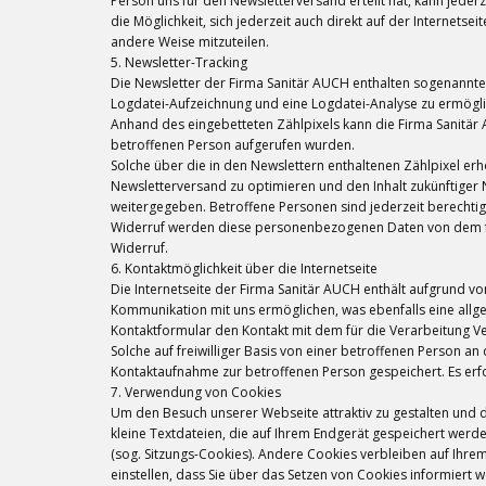
Person uns für den Newsletterversand erteilt hat, kann jeder
die Möglichkeit, sich jederzeit auch direkt auf der Internet
andere Weise mitzuteilen.
5. Newsletter-Tracking
Die Newsletter der Firma Sanitär AUCH enthalten sogenannte Z
Logdatei-Aufzeichnung und eine Logdatei-Analyse zu ermögli
Anhand des eingebetteten Zählpixels kann die Firma Sanitär 
betroffenen Person aufgerufen wurden.
Solche über die in den Newslettern enthaltenen Zählpixel 
Newsletterversand zu optimieren und den Inhalt zukünftiger
weitergegeben. Betroffene Personen sind jederzeit berechti
Widerruf werden diese personenbezogenen Daten von dem für
Widerruf.
6. Kontaktmöglichkeit über die Internetseite
Die Internetseite der Firma Sanitär AUCH enthält aufgrund 
Kommunikation mit uns ermöglichen, was ebenfalls eine allge
Kontaktformular den Kontakt mit dem für die Verarbeitung 
Solche auf freiwilliger Basis von einer betroffenen Person
Kontaktaufnahme zur betroffenen Person gespeichert. Es erf
7. Verwendung von Cookies
Um den Besuch unserer Webseite attraktiv zu gestalten und 
kleine Textdateien, die auf Ihrem Endgerät gespeichert werd
(sog. Sitzungs-Cookies). Andere Cookies verbleiben auf Ihr
einstellen, dass Sie über das Setzen von Cookies informier