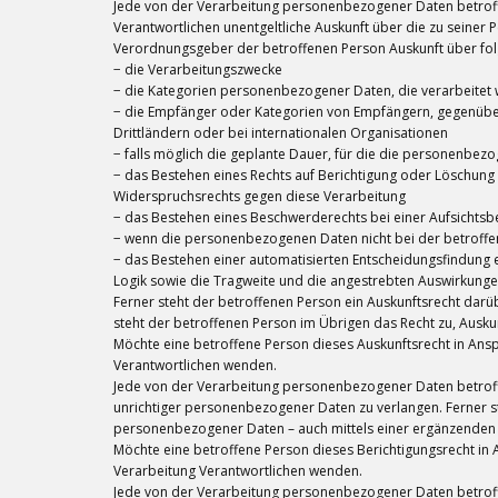
Jede von der Verarbeitung personenbezogener Daten betroff
Verantwortlichen unentgeltliche Auskunft über die zu seiner
Verordnungsgeber der betroffenen Person Auskunft über fo
− die Verarbeitungszwecke
− die Kategorien personenbezogener Daten, die verarbeitet
− die Empfänger oder Kategorien von Empfängern, gegenübe
Drittländern oder bei internationalen Organisationen
− falls möglich die geplante Dauer, für die die personenbezog
− das Bestehen eines Rechts auf Berichtigung oder Löschun
Widerspruchsrechts gegen diese Verarbeitung
− das Bestehen eines Beschwerderechts bei einer Aufsichts
− wenn die personenbezogenen Daten nicht bei der betroffe
− das Bestehen einer automatisierten Entscheidungsfindung ei
Logik sowie die Tragweite und die angestrebten Auswirkungen
Ferner steht der betroffenen Person ein Auskunftsrecht darüb
steht der betroffenen Person im Übrigen das Recht zu, Ausk
Möchte eine betroffene Person dieses Auskunftsrecht in Ansp
Verantwortlichen wenden.
Jede von der Verarbeitung personenbezogener Daten betroffe
unrichtiger personenbezogener Daten zu verlangen. Ferner st
personenbezogener Daten – auch mittels einer ergänzenden E
Möchte eine betroffene Person dieses Berichtigungsrecht in 
Verarbeitung Verantwortlichen wenden.
Jede von der Verarbeitung personenbezogener Daten betroff