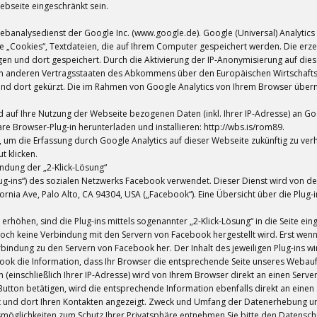
ebseite eingeschränkt sein.
Webanalysedienst der Google Inc. (www.google.de). Google (Universal) Analyti
e „Cookies“, Textdateien, die auf Ihrem Computer gespeichert werden. Die erz
gen und dort gespeichert. Durch die Aktivierung der IP-Anonymisierung auf die
in anderen Vertragsstaaten des Abkommens über den Europäischen Wirtschaftsra
nd dort gekürzt. Die im Rahmen von Google Analytics von Ihrem Browser übermi
d auf Ihre Nutzung der Webseite bezogenen Daten (inkl. Ihrer IP-Adresse) an G
e Browser-Plug-in herunterladen und installieren: http://wbs.is/rom89.
n, um die Erfassung durch Google Analytics auf dieser Webseite zukünftig zu ve
t klicken.
ndung der „2-Klick-Lösung“
lug-ins“) des sozialen Netzwerks Facebook verwendet. Dieser Dienst wird von d
ornia Ave, Palo Alto, CA 94304, USA („Facebook“). Eine Übersicht über die Plug
rhöhen, sind die Plug-ins mittels sogenannter „2-Klick-Lösung“ in die Seite ei
, noch keine Verbindung mit den Servern von Facebook hergestellt wird. Erst wen
erbindung zu den Servern von Facebook her. Der Inhalt des jeweiligen Plug-ins wi
ook die Information, dass Ihr Browser die entsprechende Seite unseres Webauftr
n (einschließlich Ihrer IP-Adresse) wird von Ihrem Browser direkt an einen Serv
“-Button betätigen, wird die entsprechende Information ebenfalls direkt an eine
 und dort Ihren Kontakten angezeigt. Zweck und Umfang der Datenerhebung un
smöglichkeiten zum Schutz Ihrer Privatsphäre entnehmen Sie bitte den Datensch