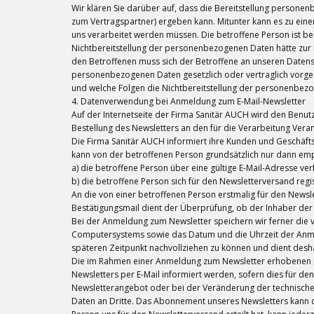
Wir klären Sie darüber auf, dass die Bereitstellung personen
zum Vertragspartner) ergeben kann. Mitunter kann es zu eine
uns verarbeitet werden müssen. Die betroffene Person ist be
Nichtbereitstellung der personenbezogenen Daten hätte zur 
den Betroffenen muss sich der Betroffene an unseren Datens
personenbezogenen Daten gesetzlich oder vertraglich vorgesc
und welche Folgen die Nichtbereitstellung der personenbezo
4. Datenverwendung bei Anmeldung zum E-Mail-Newsletter
Auf der Internetseite der Firma Sanitär AUCH wird den Benu
Bestellung des Newsletters an den für die Verarbeitung Vera
Die Firma Sanitär AUCH informiert ihre Kunden und Geschä
kann von der betroffenen Person grundsätzlich nur dann e
a) die betroffene Person über eine gültige E-Mail-Adresse ver
b) die betroffene Person sich für den Newsletterversand regis
An die von einer betroffenen Person erstmalig für den Newsl
Bestätigungsmail dient der Überprüfung, ob der Inhaber der 
Bei der Anmeldung zum Newsletter speichern wir ferner die 
Computersystems sowie das Datum und die Uhrzeit der Anmeld
späteren Zeitpunkt nachvollziehen zu können und dient desha
Die im Rahmen einer Anmeldung zum Newsletter erhobenen 
Newsletters per E-Mail informiert werden, sofern dies für de
Newsletterangebot oder bei der Veränderung der technische
Daten an Dritte. Das Abonnement unseres Newsletters kann d