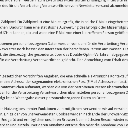
zeit widerrufen werden. Zum Zweck des Widerrufs der Einwilligung findet sich i
seite des für die Verarbeitung Verantwortlichen vom Newsletterversand abzumeld
ählpixel. Ein Zählpixel ist eine Miniaturgrafik, die in solche E-Mails eingebet
chen. Dadurch kann eine statistische Auswertung des Erfolgs oder Misserfolg
AUCH erkennen, ob und wann eine E-Mail von einer betroffenen Person geöffnet 
erhobenen personenbezogenen Daten werden von dem für die Verarbeitung Vera
 Newsletter noch besser den Interessen der betroffenen Person anzupassen. D
gt, die diesbezügliche gesonderte, über das Double-Opt-In-Verfahren abgegebe
 die Verarbeitung Verantwortlichen gelöscht. Eine Abmeldung vom Erhalt des 
von gesetzlichen Vorschriften Angaben, die eine schnelle elektronische Kontak
meine Adresse der sogenannten elektronischen Post (E-Mail-Adresse) umfasst. 
Verantwortlichen aufnimmt, werden die von der betroffenen Person übermittel
 an den für die Verarbeitung Verantwortlichen übermittelten personenbezogenen
olgt keine Weitergabe dieser personenbezogenen Daten an Dritte.
die Nutzung bestimmter Funktionen zu ermöglichen, verwenden wir auf verschie
en. Einige der von uns verwendeten Cookies werden nach Ende der Browser-Sitzu
em Endgerät und ermöglichen uns, Ihren Browser beim nächsten Besuch wiederzu
t werden und einzeln über deren Annahme entscheiden oder die Annahme von Cook