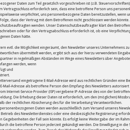
bezogener Daten zum Teil gesetzlich vorgeschrieben ist (z.B. Steuervorschriften
m Vertragsschluss erforderlich sein, dass eine betroffene Person uns personenb
ispielsweise verpflichtet, uns personenbezogene Daten bereitzustellen, wenn un
Folge, dass der Vertrag mit dem Betroffenen nicht geschlossen werden könnte
chutzbeauftragten wenden. Unser Datenschutzbeauftragter klärt den Betroffenen
hrieben oder für den Vertragsabschluss erforderlich ist, ob eine Verpflichtu
genen Daten hätte.
tzern evtl. die Möglichkeit eingeräumt, den Newsletter unseres Unternehmens
ntwortlichen übermittelt werden, ergibt sich aus der hierzu verwendeten Einga
ftspartner in regelmäßigen Abständen im Wege eines Newsletters über Angebo
mpfangen werden, wenn
fügt und
triert.
etterversand eingetragene E-Mail-Adresse wird aus rechtlichen Gründen eine B
E-Mail-Adresse als betroffene Person den Empfang des Newsletters autorisiert 
vom Internet-Service-Provider (ISP) vergebene IP-Adresse des von der betrof
ung. Die Erhebung dieser Daten ist erforderlich, um den (möglichen) Missbra
lb der rechtlichen Absicherung des für die Verarbeitung Verantwortlichen.
personenbezogenen Daten werden ausschließlich zum Versand unseres Newsle
n Betrieb des Newsletterdienstes oder eine diesbezügliche Registrierung erforde
n Gegebenheiten der Fall sein könnte. Es erfolgt keine Weitergabe der im R
urch die betroffene Person jederzeit gekündigt werden. Die Einwilligung in di