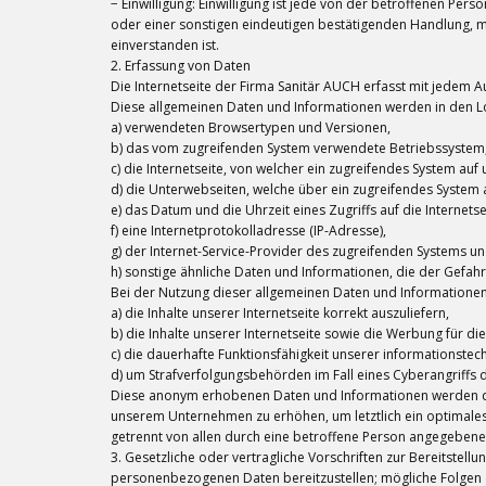
− Einwilligung: Einwilligung ist jede von der betroffenen Pe
oder einer sonstigen eindeutigen bestätigenden Handlung, m
einverstanden ist.
2. Erfassung von Daten
Die Internetseite der Firma Sanitär AUCH erfasst mit jedem A
Diese allgemeinen Daten und Informationen werden in den Lo
a) verwendeten Browsertypen und Versionen,
b) das vom zugreifenden System verwendete Betriebssystem
c) die Internetseite, von welcher ein zugreifendes System auf u
d) die Unterwebseiten, welche über ein zugreifendes System 
e) das Datum und die Uhrzeit eines Zugriffs auf die Internetse
f) eine Internetprotokolladresse (IP-Adresse),
g) der Internet-Service-Provider des zugreifenden Systems u
h) sonstige ähnliche Daten und Informationen, die der Gefah
Bei der Nutzung dieser allgemeinen Daten und Informationen 
a) die Inhalte unserer Internetseite korrekt auszuliefern,
b) die Inhalte unserer Internetseite sowie die Werbung für di
c) die dauerhafte Funktionsfähigkeit unserer informationste
d) um Strafverfolgungsbehörden im Fall eines Cyberangriffs d
Diese anonym erhobenen Daten und Informationen werden durc
unserem Unternehmen zu erhöhen, um letztlich ein optimales
getrennt von allen durch eine betroffene Person angegebe
3. Gesetzliche oder vertragliche Vorschriften zur Bereitstel
personenbezogenen Daten bereitzustellen; mögliche Folgen d