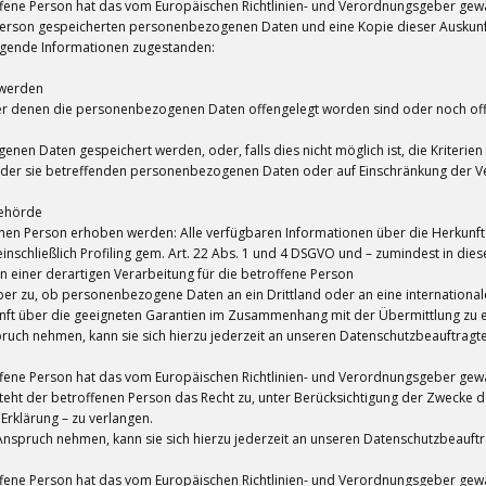
ene Person hat das vom Europäischen Richtlinien- und Verordnungsgeber gewäh
 Person gespeicherten personenbezogenen Daten und eine Kopie dieser Auskunft 
lgende Informationen zugestanden:
 werden
r denen die personenbezogenen Daten offengelegt worden sind oder noch off
enen Daten gespeichert werden, oder, falls dies nicht möglich ist, die Kriterien
g der sie betreffenden personenbezogenen Daten oder auf Einschränkung der V
behörde
nen Person erhoben werden: Alle verfügbaren Informationen über die Herkunft
nschließlich Profiling gem. Art. 22 Abs. 1 und 4 DSGVO und – zumindest in diese
 einer derartigen Verarbeitung für die betroffene Person
er zu, ob personenbezogene Daten an ein Drittland oder an eine internationale 
unft über die geeigneten Garantien im Zusammenhang mit der Übermittlung zu e
ruch nehmen, kann sie sich hierzu jederzeit an unseren Datenschutzbeauftragte
ne Person hat das vom Europäischen Richtlinien- und Verordnungsgeber gewähr
eht der betroffenen Person das Recht zu, unter Berücksichtigung der Zwecke de
rklärung – zu verlangen.
Anspruch nehmen, kann sie sich hierzu jederzeit an unseren Datenschutzbeauftr
ene Person hat das vom Europäischen Richtlinien- und Verordnungsgeber gewäh