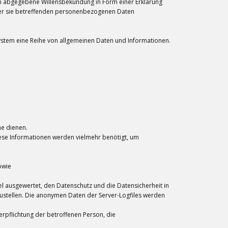
dlich abgegebene Willensbekundung in Form einer Erklärung
 der sie betreffenden personenbezogenen Daten
 System eine Reihe von allgemeinen Daten und Informationen.
me dienen.
iese Informationen werden vielmehr benötigt, um
owie
l ausgewertet, den Datenschutz und die Datensicherheit in
ustellen. Die anonymen Daten der Server-Logfiles werden
erpflichtung der betroffenen Person, die