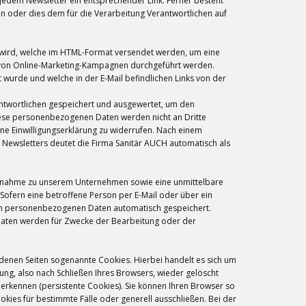
n jedem Newsletter ein entsprechender Link. Ferner besteht
en oder dies dem für die Verarbeitung Verantwortlichen auf
tet wird, welche im HTML-Format versendet werden, um eine
s von Online-Marketing-Kampagnen durchgeführt werden.
wurde und welche in der E-Mail befindlichen Links von der
ntwortlichen gespeichert und ausgewertet, um den
iese personenbezogenen Daten werden nicht an Dritte
ne Einwilligungserklärung zu widerrufen. Nach einem
Newsletters deutet die Firma Sanitär AUCH automatisch als
taufnahme zu unserem Unternehmen sowie eine unmittelbare
Sofern eine betroffene Person per E-Mail oder über ein
ten personenbezogenen Daten automatisch gespeichert.
 Daten werden für Zwecke der Bearbeitung oder der
denen Seiten sogenannte Cookies. Hierbei handelt es sich um
ng, also nach Schließen Ihres Browsers, wieder gelöscht
erkennen (persistente Cookies). Sie können Ihren Browser so
ies für bestimmte Fälle oder generell ausschließen. Bei der