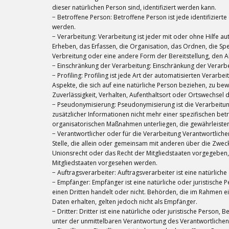
dieser natürlichen Person sind, identifiziert werden kann.
− Betroffene Person: Betroffene Person ist jede identifizier
werden.
− Verarbeitung: Verarbeitung ist jeder mit oder ohne Hilf
Erheben, das Erfassen, die Organisation, das Ordnen, die S
Verbreitung oder eine andere Form der Bereitstellung, den A
− Einschränkung der Verarbeitung: Einschränkung der Verarbe
− Profiling: Profiling ist jede Art der automatisierten Ve
Aspekte, die sich auf eine natürliche Person beziehen, zu bew
Zuverlässigkeit, Verhalten, Aufenthaltsort oder Ortswechsel 
− Pseudonymisierung: Pseudonymisierung ist die Verarbeit
zusätzlicher Informationen nicht mehr einer spezifischen b
organisatorischen Maßnahmen unterliegen, die gewährleisten,
− Verantwortlicher oder für die Verarbeitung Verantwortlicher
Stelle, die allein oder gemeinsam mit anderen über die Zwe
Unionsrecht oder das Recht der Mitgliedstaaten vorgegeben
Mitgliedstaaten vorgesehen werden.
− Auftragsverarbeiter: Auftragsverarbeiter ist eine natürlic
− Empfänger: Empfänger ist eine natürliche oder juristische
einen Dritten handelt oder nicht. Behörden, die im Rahme
Daten erhalten, gelten jedoch nicht als Empfänger.
− Dritter: Dritter ist eine natürliche oder juristische Perso
unter der unmittelbaren Verantwortung des Verantwortlichen