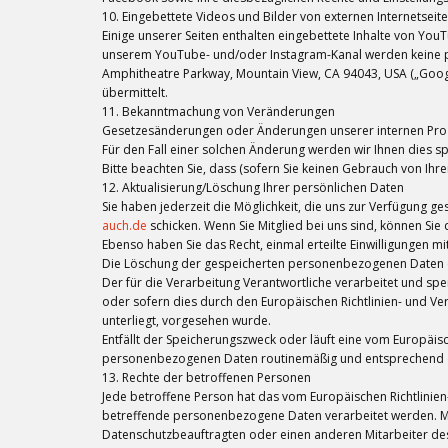
10. Eingebettete Videos und Bilder von externen Internetseit
Einige unserer Seiten enthalten eingebettete Inhalte von Yo
unserem YouTube- und/oder Instagram-Kanal werden keine pe
Amphitheatre Parkway, Mountain View, CA 94043, USA („Google“
übermittelt.
11. Bekanntmachung von Veränderungen
Gesetzesänderungen oder Änderungen unserer internen Proz
Für den Fall einer solchen Änderung werden wir Ihnen dies spät
Bitte beachten Sie, dass (sofern Sie keinen Gebrauch von Ihre
12. Aktualisierung/Löschung Ihrer persönlichen Daten
Sie haben jederzeit die Möglichkeit, die uns zur Verfügung g
auch.de
schicken. Wenn Sie Mitglied bei uns sind, können Sie
Ebenso haben Sie das Recht, einmal erteilte Einwilligungen mi
Die Löschung der gespeicherten personenbezogenen Daten erf
Der für die Verarbeitung Verantwortliche verarbeitet und sp
oder sofern dies durch den Europäischen Richtlinien- und V
unterliegt, vorgesehen wurde.
Entfällt der Speicherungszweck oder läuft eine vom Europäi
personenbezogenen Daten routinemäßig und entsprechend den
13. Rechte der betroffenen Personen
Jede betroffene Person hat das vom Europäischen Richtlinie
betreffende personenbezogene Daten verarbeitet werden. Möc
Datenschutzbeauftragten oder einen anderen Mitarbeiter des