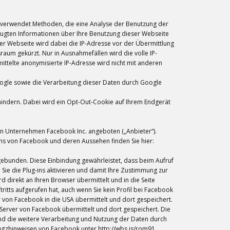
cs verwendet Methoden, die eine Analyse der Benutzung der
eugten Informationen über Ihre Benutzung dieser Webseite
ser Webseite wird dabei die IP-Adresse vor der Übermittlung
um gekürzt. Nur in Ausnahmefällen wird die volle IP-
ttelte anonymisierte IP-Adresse wird nicht mit anderen
oogle sowie die Verarbeitung dieser Daten durch Google
rhindern. Dabei wird ein Opt-Out-Cookie auf Ihrem Endgerät
en Unternehmen Facebook Inc. angeboten („Anbieter“).
-ins von Facebook und deren Aussehen finden Sie hier:
ngebunden. Diese Einbindung gewährleistet, dass beim Aufruf
n Sie die Plug-ins aktivieren und damit Ihre Zustimmung zur
rd direkt an Ihren Browser übermittelt und in die Seite
itts aufgerufen hat, auch wenn Sie kein Profil bei Facebook
er von Facebook in die USA übermittelt und dort gespeichert.
n Server von Facebook übermittelt und dort gespeichert. Die
d die weitere Verarbeitung und Nutzung der Daten durch
utzhinweisen von Facebook unter http://wbs.is/rom91.